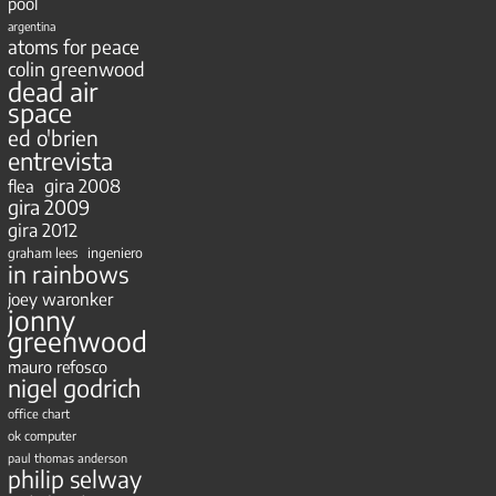
pool
argentina
atoms for peace
colin greenwood
dead air
space
ed o'brien
entrevista
gira 2008
flea
gira 2009
gira 2012
ingeniero
graham lees
in rainbows
joey waronker
jonny
greenwood
mauro refosco
nigel godrich
office chart
ok computer
paul thomas anderson
philip selway