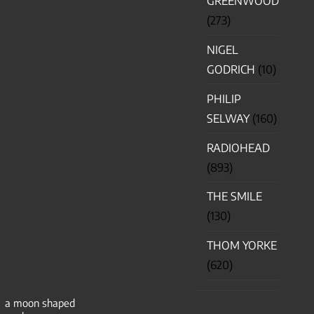
GREENWOOD
(273)
NIGEL
GODRICH
(10)
PHILIP
SELWAY
(160)
RADIOHEAD
(893)
THE SMILE
(130)
THOM YORKE
(620)
a moon shaped