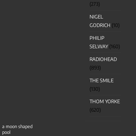
(273)
NIGEL
GODRICH
(10)
PHILIP
SELWAY
(160)
RADIOHEAD
(893)
THE SMILE
(130)
THOM YORKE
(620)
a moon shaped
pool