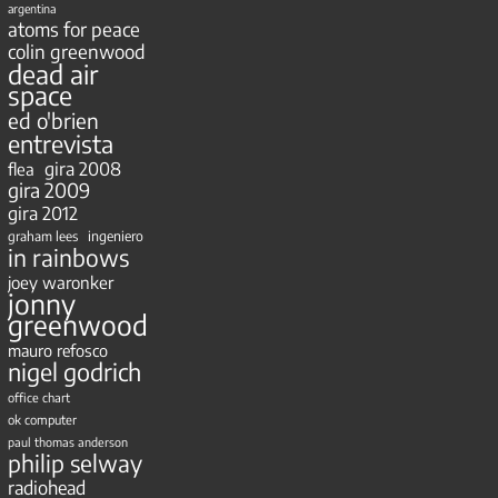
argentina
atoms for peace
colin greenwood
dead air
space
ed o'brien
entrevista
gira 2008
flea
gira 2009
gira 2012
ingeniero
graham lees
in rainbows
joey waronker
jonny
greenwood
mauro refosco
nigel godrich
office chart
ok computer
paul thomas anderson
philip selway
radiohead