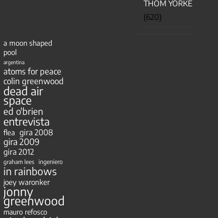
THOM YORKE
(620)
a moon shaped
pool
argentina
atoms for peace
colin greenwood
dead air
space
ed o'brien
entrevista
gira 2008
flea
gira 2009
gira 2012
ingeniero
graham lees
in rainbows
joey waronker
jonny
greenwood
mauro refosco