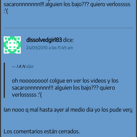
sacaronnnnnnn!!! alguien los bajo??? quiero verlosssss
:'(
dissolvedgirl83
dice:
24/09/2010 a las 11:49 am
I A N
dijo
:
oh noooooooo! colgue en ver los videos y los
sacaronnnnnnn!!! alguien los bajo??? quiero
verlosssss :'(
Ian nooo q mal hasta ayer al medio dia yo los pude ver¡¡
Los comentarios están cerrados.