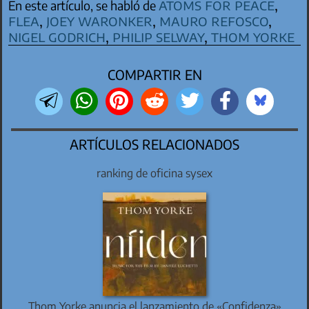
atoms for peace
,
En este artículo, se habló de
flea
,
joey waronker
,
mauro refosco
,
nigel godrich
,
philip selway
,
thom yorke
COMPARTIR EN
ARTÍCULOS RELACIONADOS
ranking de oficina sysex
Thom Yorke anuncia el lanzamiento de «Confidenza»