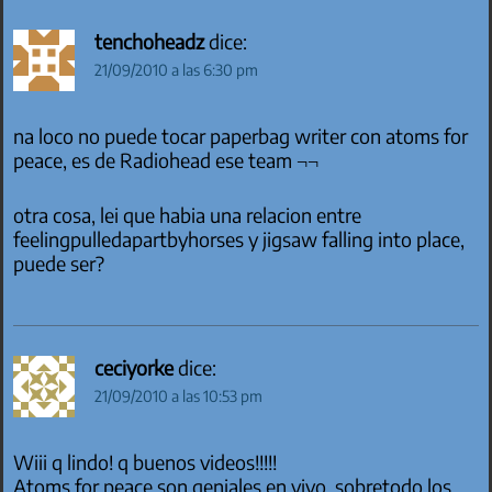
tenchoheadz
dice:
21/09/2010 a las 6:30 pm
na loco no puede tocar paperbag writer con atoms for
peace, es de Radiohead ese team ¬¬
otra cosa, lei que habia una relacion entre
feelingpulledapartbyhorses y jigsaw falling into place,
puede ser?
ceciyorke
dice:
21/09/2010 a las 10:53 pm
Wiii q lindo! q buenos videos!!!!!
Atoms for peace son geniales en vivo, sobretodo los