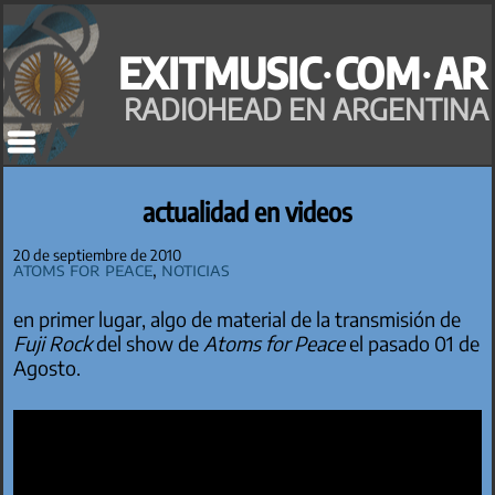
Saltar
al
EXITMUSIC·COM·AR
contenido
RADIOHEAD EN ARGENTINA
actualidad en videos
20 de septiembre de 2010
Atoms for Peace
,
Noticias
en primer lugar, algo de material de la transmisión de
Fuji Rock
del show de
Atoms for Peace
el pasado 01 de
Agosto.