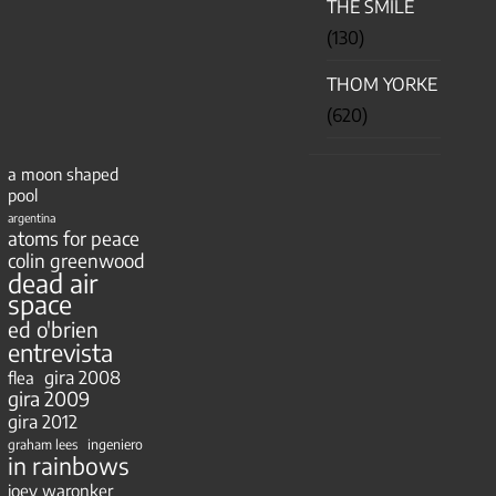
THE SMILE
(130)
THOM YORKE
(620)
a moon shaped
pool
argentina
atoms for peace
colin greenwood
dead air
space
ed o'brien
entrevista
gira 2008
flea
gira 2009
gira 2012
ingeniero
graham lees
in rainbows
joey waronker