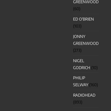
GREENWOOD
(60)
ED O'BRIEN
(103)
JONNY
GREENWOOD
(273)
NIGEL
GODRICH
(10)
PHILIP
SELWAY
(160)
RADIOHEAD
(893)