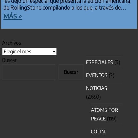
les dejo un especial que presenta la edición americana
de RollingStone compilando a los que, a través de…
más »
Archivos
Buscar
ESPECIALES
(9)
Buscar
EVENTOS
(2)
NOTICIAS
(2.650)
ATOMS FOR
PEACE
(119)
COLIN