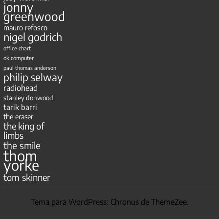
jonny
greenwood
mauro refosco
nigel godrich
office chart
ok computer
paul thomas anderson
philip selway
radiohead
stanley donwood
tarik barri
the eraser
the king of
limbs
the smile
thom
yorke
tom skinner
Tema para WordPress: Chronus de ThemeZee.