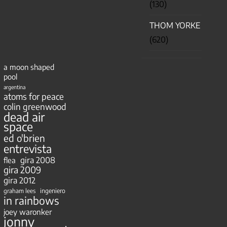
(130)
THOM YORKE
(620)
a moon shaped
pool
argentina
atoms for peace
colin greenwood
dead air
space
ed o'brien
entrevista
gira 2008
flea
gira 2009
gira 2012
ingeniero
graham lees
in rainbows
joey waronker
jonny