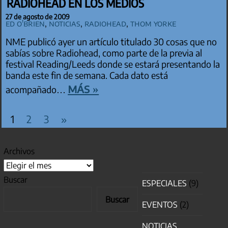
RADIOHEAD EN LOS MEDIOS
27 de agosto de 2009
Ed O'Brien
,
Noticias
,
Radiohead
,
Thom Yorke
NME publicó ayer un artículo titulado 30 cosas que no
sabías sobre Radiohead, como parte de la previa al
festival Reading/Leeds donde se estará presentando la
banda este fin de semana. Cada dato está
más »
acompañado…
PAGINACIÓN DE ENTRADAS
Entradas
1
2
3
»
siguientes
Archivos
Buscar
ESPECIALES
(9)
Buscar
EVENTOS
(2)
NOTICIAS