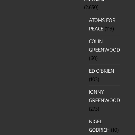
(2.650)
ATOMS FOR
PEACE
(119)
COLIN
GREENWOOD
(60)
ED O'BRIEN
(103)
JONNY
GREENWOOD
(273)
NIGEL
GODRICH
(10)