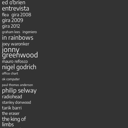
ed o'brien
entrevista
gira 2008
flea
gira 2009
gira 2012
ingeniero
graham lees
in rainbows
joey waronker
jonny
greenwood
mauro refosco
nigel godrich
office chart
ok computer
paul thomas anderson
philip selway
radiohead
stanley donwood
tarik barri
the eraser
the king of
limbs