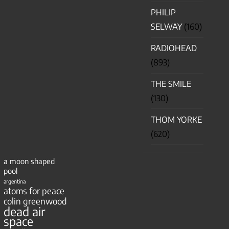
PHILIP
SELWAY
(160)
RADIOHEAD
(893)
THE SMILE
(130)
THOM YORKE
(620)
a moon shaped
pool
argentina
atoms for peace
colin greenwood
dead air
space