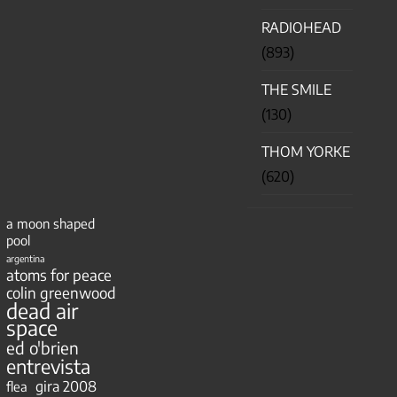
RADIOHEAD
(893)
THE SMILE
(130)
THOM YORKE
(620)
a moon shaped
pool
argentina
atoms for peace
colin greenwood
dead air
space
ed o'brien
entrevista
gira 2008
flea