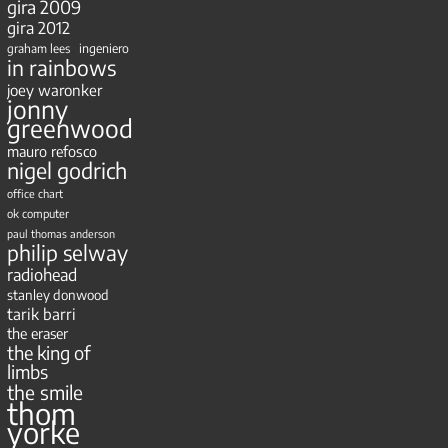
gira 2009
gira 2012
ingeniero
graham lees
in rainbows
joey waronker
jonny
greenwood
mauro refosco
nigel godrich
office chart
ok computer
paul thomas anderson
philip selway
radiohead
stanley donwood
tarik barri
the eraser
the king of
limbs
the smile
thom
yorke