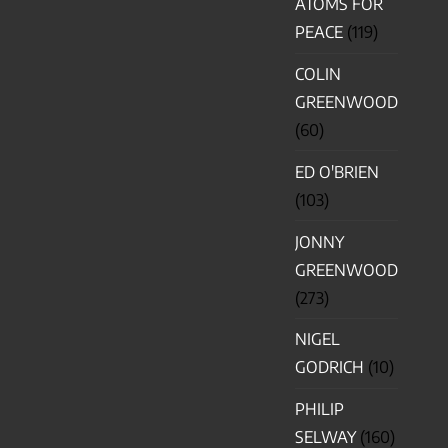
ATOMS FOR
PEACE
(119)
COLIN
GREENWOOD
(60)
ED O'BRIEN
(103)
JONNY
GREENWOOD
(273)
NIGEL
GODRICH
(10)
PHILIP
SELWAY
(160)