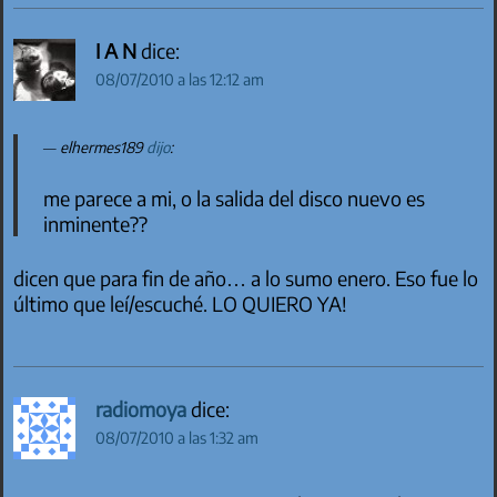
I A N
dice:
08/07/2010 a las 12:12 am
elhermes189
dijo
:
me parece a mi, o la salida del disco nuevo es
inminente??
dicen que para fin de año… a lo sumo enero. Eso fue lo
último que leí/escuché. LO QUIERO YA!
radiomoya
dice:
08/07/2010 a las 1:32 am