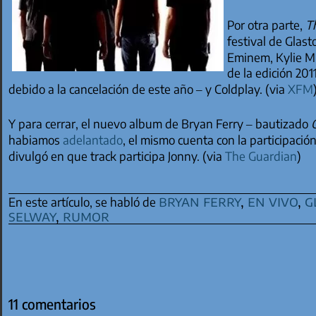
Por otra parte,
T
festival de Glas
Eminem, Kylie M
de la edición 201
debido a la cancelación de este año – y Coldplay. (via
XFM
Y para cerrar, el nuevo album de Bryan Ferry – bautizado
habiamos
adelantado
, el mismo cuenta con la participaci
divulgó en que track participa Jonny. (via
The Guardian
)
bryan ferry
,
en vivo
,
g
En este artículo, se habló de
selway
,
rumor
11 comentarios