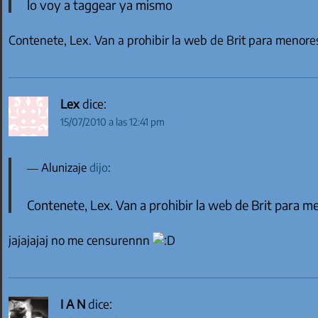
lo voy a taggear ya mismo
Contenete, Lex. Van a prohibir la web de Brit para menore
Lex
dice:
15/07/2010 a las 12:41 pm
Alunizaje
dijo
:
Contenete, Lex. Van a prohibir la web de Brit para m
jajajajaj no me censurennn
I A N
dice: