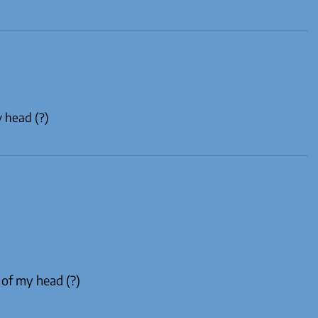
y head (?)
 of my head (?)