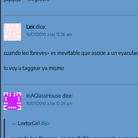
Lex
dice:
15/07/2010 a las 12:26 am
cuando leo !breves» es inevitable que asocie a un eyacula
lo voy a taggear ya mismo
InAGlassHouse
dice:
15/07/2010 a las 12:28 am
LextorGirl
dijo
: