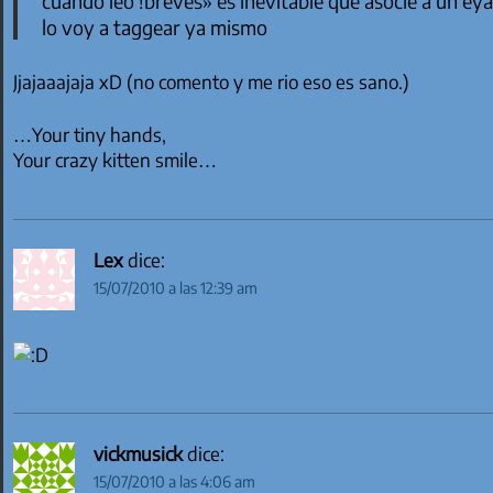
cuando leo !breves» es inevitable que asocie a un ey
lo voy a taggear ya mismo
Jjajaaajaja xD (no comento y me rio eso es sano.)
…Your tiny hands,
Your crazy kitten smile…
Lex
dice:
15/07/2010 a las 12:39 am
vickmusick
dice:
15/07/2010 a las 4:06 am