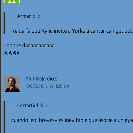
Arman
dijo
:
Re daría que Kylie invite a Yorke a cantar can get out
uhhh re daaaaaaaaaaa
jajajaja
Alunizaje
dice:
15/07/2010 a las 11:28 am
LextorGirl
dijo
:
cuando leo !breves» es inevitable que asocie a un ey