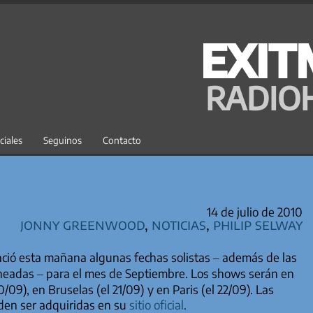
EXIT
RADIO
ciales
Seguinos
Contacto
14 de julio de 2010
Jonny Greenwood
,
Noticias
,
Philip Selway
ció esta mañana algunas fechas solistas – además de las
neadas – para el mes de Septiembre. Los shows serán en
09), en Bruselas (el 21/09) y en Paris (el 22/09). Las
den ser adquiridas en su
sitio oficial
.