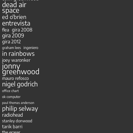
dead air
space
ed o'brien
entrevista
gira 2008
flea
gira 2009
gira 2012
ingeniero
graham lees
in rainbows
joey waronker
jonny
greenwood
mauro refosco
nigel godrich
office chart
ok computer
paul thomas anderson
philip selway
radiohead
stanley donwood
tarik barri
the eraser