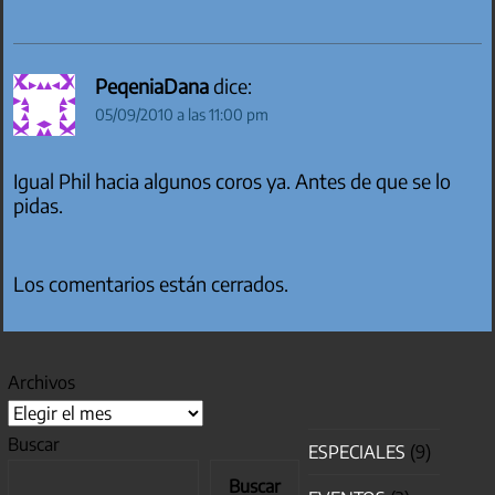
PeqeniaDana
dice:
05/09/2010 a las 11:00 pm
Igual Phil hacia algunos coros ya. Antes de que se lo
pidas.
Los comentarios están cerrados.
Archivos
Buscar
ESPECIALES
(9)
Buscar