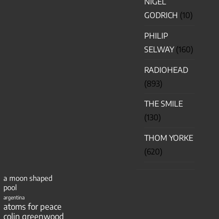
NIGEL
GODRICH
(10)
PHILIP
SELWAY
(160)
RADIOHEAD
(893)
THE SMILE
(130)
THOM YORKE
(620)
a moon shaped
pool
argentina
atoms for peace
colin greenwood