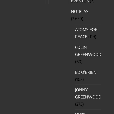
EVENTOS
(2)
NOTICIAS
(2.650)
ATOMS FOR
PEACE
(119)
COLIN
GREENWOOD
(60)
ED O'BRIEN
(103)
JONNY
GREENWOOD
(273)