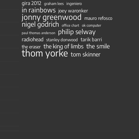
gira 2012
ingeniero
graham lees
in rainbows
joey waronker
jonny greenwood
mauro refosco
nigel godrich
ok computer
office chart
philip selway
paul thomas anderson
radiohead
tarik barri
stanley donwood
the smile
the king of limbs
the eraser
thom yorke
tom skinner