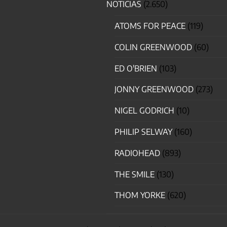
NOTICIAS
(2.650)
ATOMS FOR PEACE
(119)
COLIN GREENWOOD
(60)
ED O'BRIEN
(103)
JONNY GREENWOOD
(273)
NIGEL GODRICH
(10)
PHILIP SELWAY
(160)
RADIOHEAD
(893)
THE SMILE
(130)
THOM YORKE
(620)