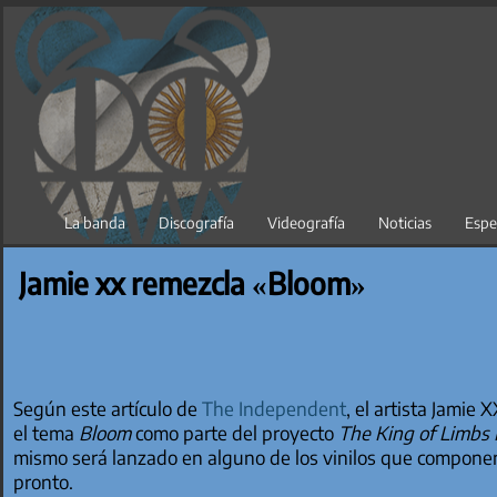
Saltar
al
contenido
La banda
Discografía
Videografía
Noticias
Espe
Jamie xx remezcla «Bloom»
Según este artículo de
The Independent
, el artista Jamie
el tema
Bloom
como parte del proyecto
The King of Limbs
mismo será lanzado en alguno de los vinilos que componen
pronto.