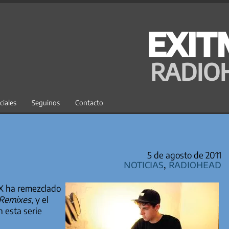
EXIT
RADIO
ciales
Seguinos
Contacto
5 de agosto de 2011
Noticias
,
Radiohead
 XX ha remezclado
 Remixes
, y el
 esta serie