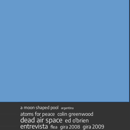
a moon shaped pool
argentina
atoms for peace
colin greenwood
dead air space
ed o'brien
entrevista
gira 2009
gira 2008
flea