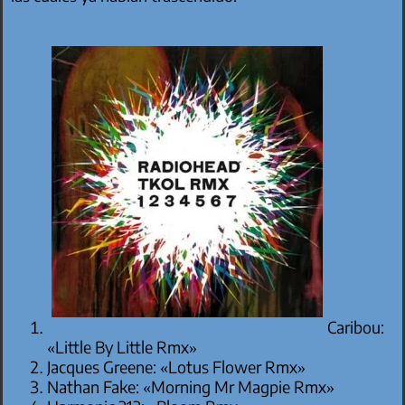
Caribou:
«Little By Little Rmx»
Jacques Greene: «Lotus Flower Rmx»
Nathan Fake: «Morning Mr Magpie Rmx»