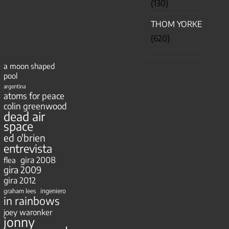
(130)
THOM YORKE
(620)
a moon shaped
pool
argentina
atoms for peace
colin greenwood
dead air
space
ed o'brien
entrevista
gira 2008
flea
gira 2009
gira 2012
ingeniero
graham lees
in rainbows
joey waronker
jonny