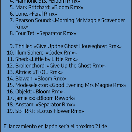
Harmonic 313: «Bloom Rmx»
Mark Pritchard: «Bloom Rmx»
Lone: «Feral Rmx»
Pearson Sound: «Morning Mr Magpie Scavenger
Rmx»
Four Tet: «Separator Rmx»
—
Thriller: «Give Up the Ghost Houseghost Rmx»
Illum Sphere: «Codex Rmx»
Shed: «Little by Little Rmx»
Brokenchord: «Give Up the Ghost Rmx»
Altrice: «TKOL Rmx»
Blawan: «Bloom Rmx»
Modeselektor: «Good Evening Mrs Magpie Rmx»
Objekt: «Bloom Rmx»
Jamie xx: «Bloom Rework»
Anstam: «Separator Rmx»
SBTRKT: «Lotus Flower Rmx»
El lanzamiento en Japón sería el próximo 21 de