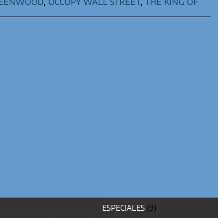
reenwood
,
occupy wall street
,
the king of
ESPECIALES
(9)