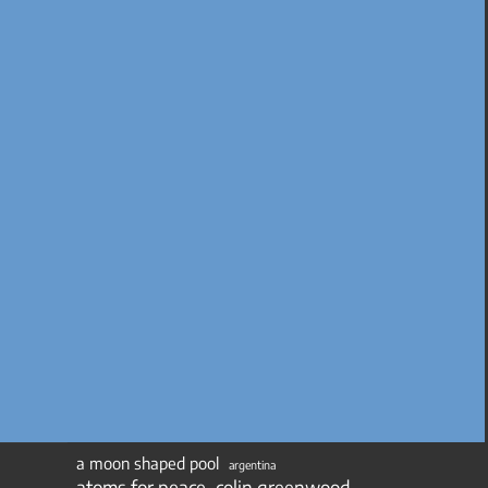
a moon shaped pool
argentina
atoms for peace
colin greenwood