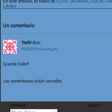
clive deamer
,
colin g
En este artículo, se habló de
limbs
Un comentario
Yoshi
dice:
05/10/2011 a las 4:16 pm
Grande Colin!!
Los comentarios están cerrados.
Archivos
Buscar