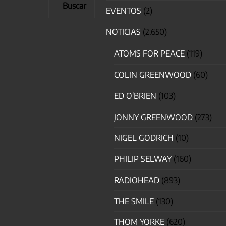
Buscar
EVENTOS
(2)
NOTICIAS
(2.650)
ATOMS FOR PEACE
(119)
COLIN GREENWOOD
(60)
ED O'BRIEN
(103)
JONNY GREENWOOD
(273)
NIGEL GODRICH
(10)
PHILIP SELWAY
(160)
RADIOHEAD
(893)
THE SMILE
(130)
THOM YORKE
(620)