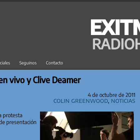
EXIT
RADIO
ciales
Seguinos
Contacto
en vivo y Clive Deamer
4 de octubre de 2011
Colin Greenwood
,
Noticias
la protesta
 de presentación