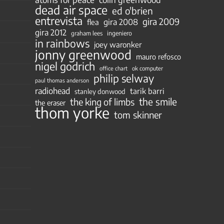
dead air space
ed o'brien
entrevista
gira 2009
gira 2008
flea
gira 2012
ingeniero
graham lees
in rainbows
joey waronker
jonny greenwood
mauro refosco
nigel godrich
ok computer
office chart
philip selway
paul thomas anderson
radiohead
tarik barri
stanley donwood
the smile
the king of limbs
the eraser
thom yorke
tom skinner