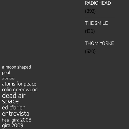
RADIOHEAD
(893)
THE SMILE
(130)
THOM YORKE
(620)
a moon shaped
pool
argentina
atoms for peace
colin greenwood
dead air
space
ed o'brien
entrevista
gira 2008
flea
gira 2009