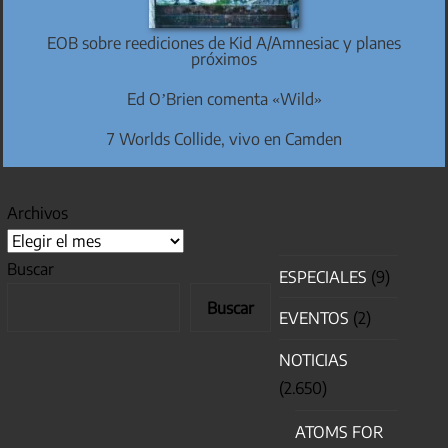
EOB sobre reediciones de Kid A/Amnesiac y planes
próximos
Ed O’Brien comenta «Wild»
7 Worlds Collide, vivo en Camden
Archivos
Buscar
ESPECIALES
(9)
Buscar
EVENTOS
(2)
NOTICIAS
(2.650)
ATOMS FOR