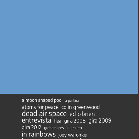
a moon shaped pool
argentina
atoms for peace
colin greenwood
dead air space
ed o'brien
entrevista
gira 2009
gira 2008
flea
gira 2012
ingeniero
graham lees
in rainbows
joey waronker