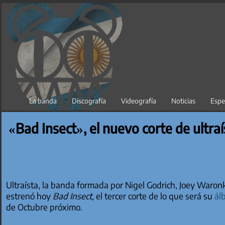
Saltar
al
contenido
La banda
Discografía
Videografía
Noticias
Espe
«Bad Insect», el nuevo corte de ultraí
Ultraísta, la banda formada por Nigel Godrich, Joey Waron
estrenó hoy
Bad Insect,
el tercer corte de lo que será su
ál
de Octubre próximo.