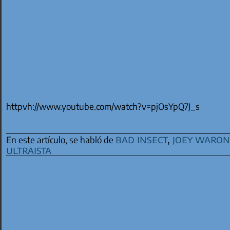
httpvh://www.youtube.com/watch?v=pjOsYpQ7J_s
bad insect
,
joey waron
En este artículo, se habló de
ultraista