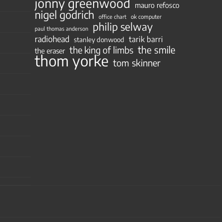
jonny greenwood
mauro refosco
nigel godrich
ok computer
office chart
philip selway
paul thomas anderson
radiohead
tarik barri
stanley donwood
the smile
the king of limbs
the eraser
thom yorke
tom skinner