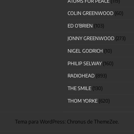
ATOMS FOR PEACE
(119)
COLIN GREENWOOD
(60)
ED O'BRIEN
(103)
JONNY GREENWOOD
(273)
NIGEL GODRICH
(10)
PHILIP SELWAY
(160)
RADIOHEAD
(893)
THE SMILE
(130)
THOM YORKE
(620)
Tema para WordPress: Chronus de ThemeZee.