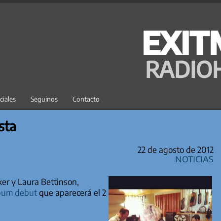
EXIT
RADIO
ciales
Seguinos
Contacto
sta
22 de agosto de 2012
Noticias
ker y Laura Bettinson,
bum debut
que aparecerá el 2