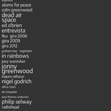
argentina
atoms for peace
colin greenwood
dead air
space
ed o'brien
entrevista
gira 2008
flea
gira 2009
gira 2012
ingeniero
graham lees
in rainbows
joey waronker
jonny
greenwood
mauro refosco
nigel godrich
office chart
ok computer
paul thomas anderson
philip selway
radiohead