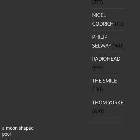
(273)
NIGEL
GODRICH
(10)
PHILIP
SELWAY
(160)
RADIOHEAD
(893)
THE SMILE
(130)
THOM YORKE
(620)
a moon shaped
pool