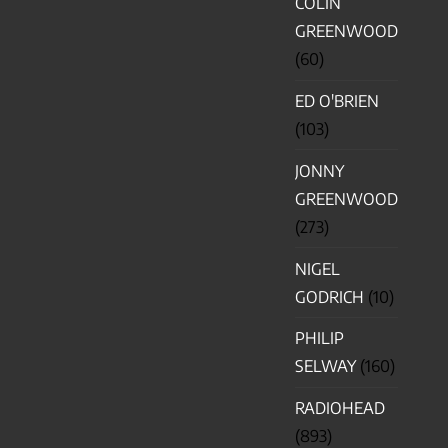
COLIN
GREENWOOD
(60)
ED O'BRIEN
(103)
JONNY
GREENWOOD
(273)
NIGEL
GODRICH
(10)
PHILIP
SELWAY
(160)
RADIOHEAD
(893)