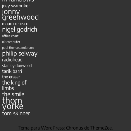
joey waronker
jonny
greenwood
mauro refosco
nigel godrich
office chart
ok computer
paul thomas anderson
philip selway
radiohead
stanley donwood
tarik barri
the eraser
the king of
limbs
the smile
thom
yorke
tom skinner
Tema para WordPress: Chronus de ThemeZee.