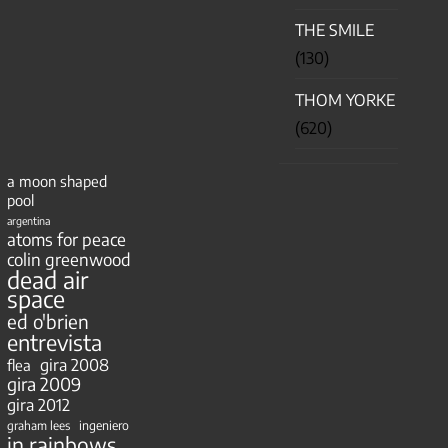
THE SMILE
(130)
THOM YORKE
(620)
a moon shaped
pool
argentina
atoms for peace
colin greenwood
dead air
space
ed o'brien
entrevista
gira 2008
flea
gira 2009
gira 2012
ingeniero
graham lees
in rainbows