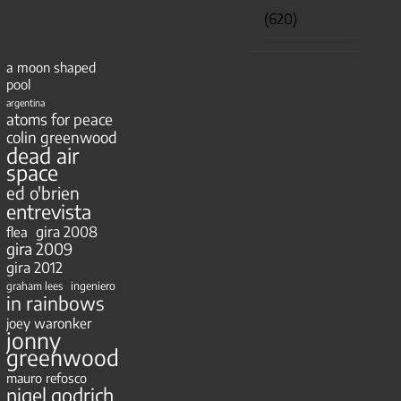
(620)
a moon shaped
pool
argentina
atoms for peace
colin greenwood
dead air
space
ed o'brien
entrevista
gira 2008
flea
gira 2009
gira 2012
ingeniero
graham lees
in rainbows
joey waronker
jonny
greenwood
mauro refosco
nigel godrich