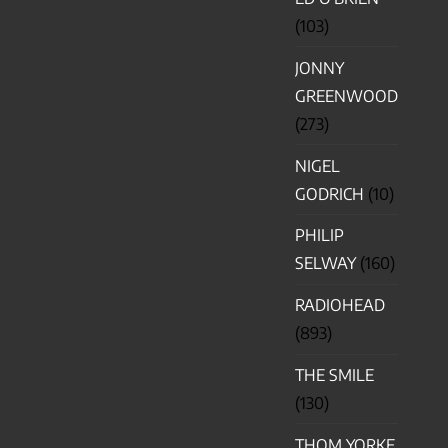
(103)
JONNY
GREENWOOD
(273)
NIGEL
GODRICH
(10)
PHILIP
SELWAY
(160)
RADIOHEAD
(893)
THE SMILE
(130)
THOM YORKE