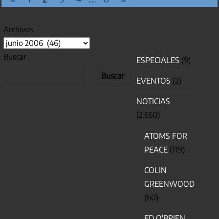
anteriores
siguientes
Archivos
Buscar
ESPECIALES
(9)
Buscar
EVENTOS
(2)
NOTICIAS
(2.650)
ATOMS FOR
PEACE
(119)
COLIN
GREENWOOD
(60)
ED O'BRIEN