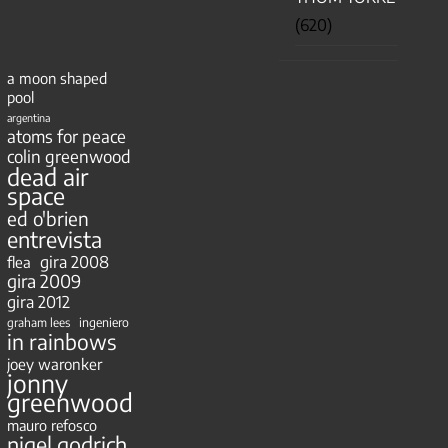
(620)
a moon shaped
pool
argentina
atoms for peace
colin greenwood
dead air
space
ed o'brien
entrevista
gira 2008
flea
gira 2009
gira 2012
ingeniero
graham lees
in rainbows
joey waronker
jonny
greenwood
mauro refosco
nigel godrich