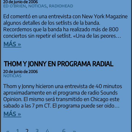
20 de junio de 2006
Ed O'Brien
,
Noticias
,
Radiohead
Ed comentó en una entrevista con New York Magazine
algunos detalles de los setlists de la banda.
Recordemos que la banda ha realizado más de 800
conciertos sin repetir el setlist. «Una de las peores…
más »
THOM Y JONNY EN PROGRAMA RADIAL
20 de junio de 2006
Noticias
Thom y Jonny hicieron una entrevista de 40 minutos
aproximadamente en el programa de radio Sounds
Opinion. El mismo será transmitido en Chicago este
sabado a las 7 pm CT. El programa puede ser oido…
más »
PAGINACIÓN DE ENTRADAS
Entradas
Entradas
«
1
2
3
4
6
»
…