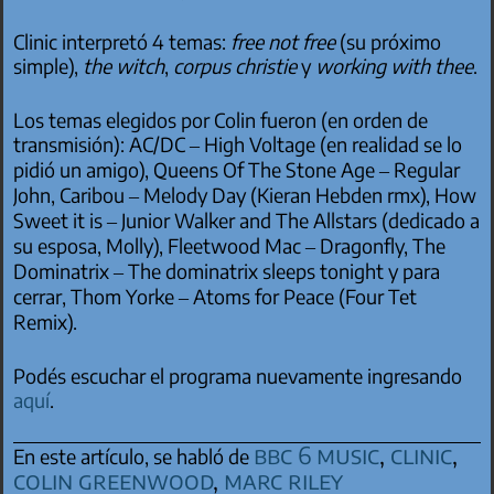
Clinic interpretó 4 temas:
free not free
(su próximo
simple),
the witch
,
corpus christie
y
working with thee
.
Los temas elegidos por Colin fueron (en orden de
transmisión): AC/DC – High Voltage (en realidad se lo
pidió un amigo), Queens Of The Stone Age – Regular
John, Caribou – Melody Day (Kieran Hebden rmx), How
Sweet it is – Junior Walker and The Allstars (dedicado a
su esposa, Molly), Fleetwood Mac – Dragonfly, The
Dominatrix – The dominatrix sleeps tonight y para
cerrar, Thom Yorke – Atoms for Peace (Four Tet
Remix).
Podés escuchar el programa nuevamente ingresando
aquí
.
bbc 6 music
,
clinic
,
En este artículo, se habló de
colin greenwood
,
marc riley