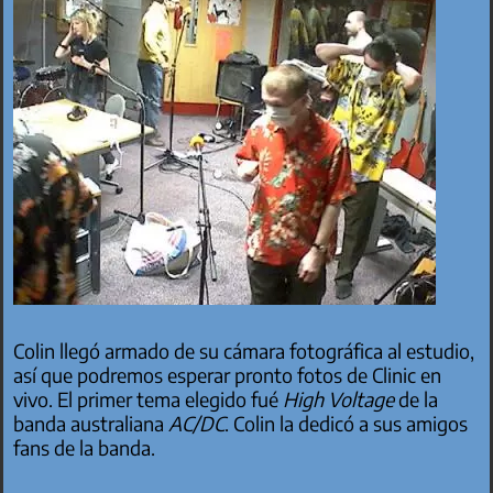
Colin llegó armado de su cámara fotográfica al estudio,
así que podremos esperar pronto fotos de Clinic en
vivo. El primer tema elegido fué
High Voltage
de la
banda australiana
AC/DC
. Colin la dedicó a sus amigos
fans de la banda.