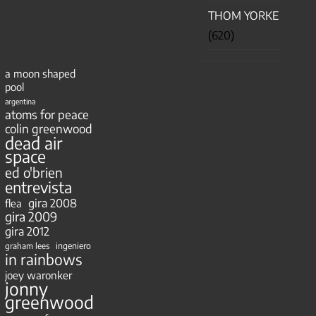
THOM YORKE
(620)
a moon shaped
pool
argentina
atoms for peace
colin greenwood
dead air
space
ed o'brien
entrevista
gira 2008
flea
gira 2009
gira 2012
ingeniero
graham lees
in rainbows
joey waronker
jonny
greenwood