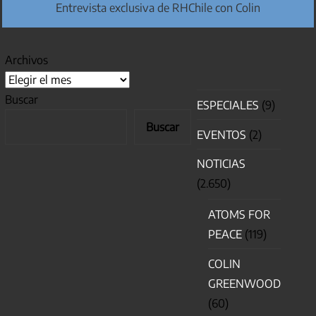
Entrevista exclusiva de RHChile con Colin
Archivos
Buscar
ESPECIALES
(9)
Buscar
EVENTOS
(2)
NOTICIAS
(2.650)
ATOMS FOR
PEACE
(119)
COLIN
GREENWOOD
(60)