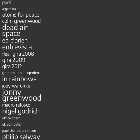
pool
argentina
atoms for peace
colin greenwood
dead air
space
ed o'brien
entrevista
gira 2008
flea
gira 2009
gira 2012
ingeniero
graham lees
in rainbows
joey waronker
jonny
greenwood
mauro refosco
nigel godrich
office chart
ok computer
paul thomas anderson
philip selway