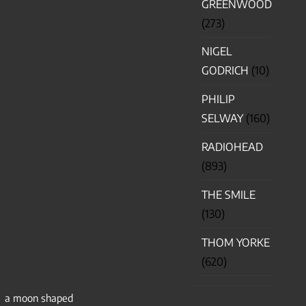
GREENWOOD
(273)
NIGEL
GODRICH
(10)
PHILIP
SELWAY
(160)
RADIOHEAD
(893)
THE SMILE
(130)
THOM YORKE
(620)
a moon shaped