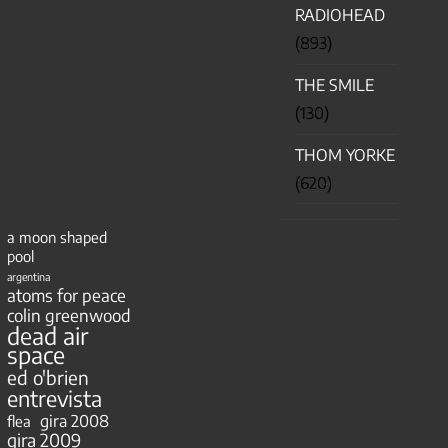
RADIOHEAD
(893)
THE SMILE
(130)
THOM YORKE
(620)
a moon shaped
pool
argentina
atoms for peace
colin greenwood
dead air
space
ed o'brien
entrevista
gira 2008
flea
gira 2009