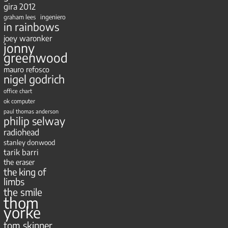
gira 2012
ingeniero
graham lees
in rainbows
joey waronker
jonny
greenwood
mauro refosco
nigel godrich
office chart
ok computer
paul thomas anderson
philip selway
radiohead
stanley donwood
tarik barri
the eraser
the king of
limbs
the smile
thom
yorke
tom skinner