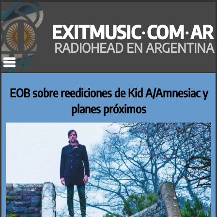
Saltar
al
EXITMUSIC·COM·AR
contenido
RADIOHEAD EN ARGENTINA
EOB sobre reediciones de Kid A/Amnesiac y
planes próximos