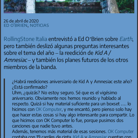
26 de abril de 2020
Ed O'Brien
,
Noticias
RollingStone Italia
entrevistó a Ed O’Brien sobre
Earth
,
pero también deslizó algunas preguntas interesantes
sobre el tema del año – la reedición de
Kid A /
Amnesiac
– y también los planes futuros de los otros
miembros de la banda.
¿Habrá reediciones aniversiario de
Kid A
y
Amnesiac
este año?
¿Está confirmado?
Uhm, ¿quizás? No estoy seguro. Sé que es el vigésimo
aniversario. Obviamente nos hemos reunido y hablado al
respecto. Quizá si hay material suficiente para un boxset …. lo
hicimos con
OK Computer
, y me encantó, pero pienso solo hay
que hacer estas cosas si hay algo interesante para compartir. Lo
que hicimos con
OK Computer
lo fue, porque pusimos dos
canciones que nadie tuvo antes.
Además, tenemos más material de esas sesiones.
OK Computer
contaba con 19 carriles de cinta.
Kid A
y
Amnesiac
cuentan con