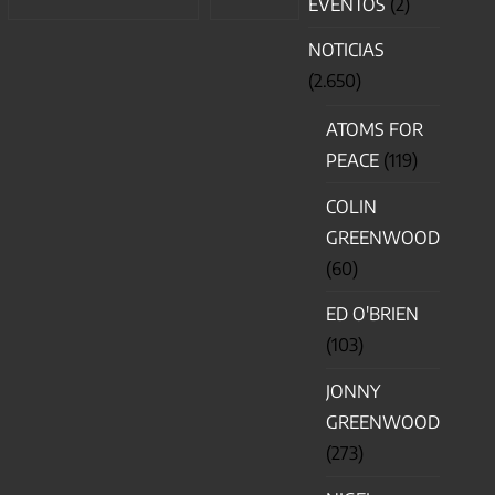
EVENTOS
(2)
NOTICIAS
(2.650)
ATOMS FOR
PEACE
(119)
COLIN
GREENWOOD
(60)
ED O'BRIEN
(103)
JONNY
GREENWOOD
(273)