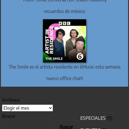
recuerdos de méxico
The Smile es el artista residente en 6Music esta semana
nuevo office chart
Archivos
Buscar
ESPECIALES
(9)
Buscar