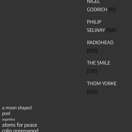
NIGEL
GODRICH
(10)
PHILIP
SELWAY
(160)
RADIOHEAD
(893)
THE SMILE
(130)
THOM YORKE
(620)
a moon shaped
pool
argentina
atoms for peace
colin greenwood