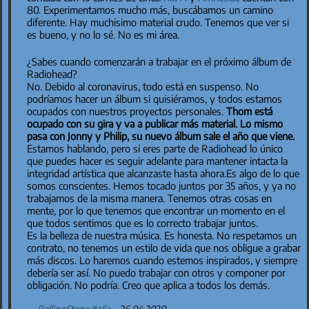
80. Experimentamos mucho más, buscábamos un camino
diferente. Hay muchisimo material crudo. Tenemos que ver si
es bueno, y no lo sé. No es mi área.
¿Sabes cuando comenzarán a trabajar en el próximo álbum de
Radiohead?
No. Debido al coronavirus, todo está en suspenso. No
podríamos hacer un álbum si quisiéramos, y todos estamos
ocupados con nuestros proyectos personales.
Thom está
ocupado con su gira y va a publicar más material. Lo mismo
pasa con Jonny y Philip, su nuevo álbum sale el año que viene.
Estamos hablando, pero si eres parte de Radiohead lo único
que puedes hacer es seguir adelante para mantener intacta la
integridad artística que alcanzaste hasta ahora.Es algo de lo que
somos conscientes. Hemos tocado juntos por 35 años, y ya no
trabajamos de la misma manera. Tenemos otras cosas en
mente, por lo que tenemos que encontrar un momento en el
que todos sentimos que es lo correcto trabajar juntos.
Es la belleza de nuestra música. Es honesta. No respetamos un
contrato, no tenemos un estilo de vida que nos obligue a grabar
más discos. Lo haremos cuando estemos inspirados, y siempre
debería ser así. No puedo trabajar con otros y componer por
obligación. No podría. Creo que aplica a todos los demás.
RollingStone Italia
– 26.04.2020