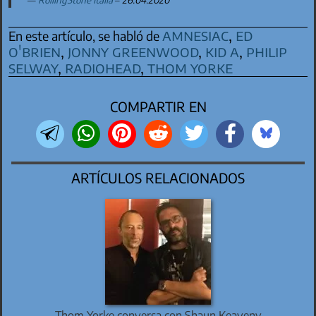
amnesiac
,
ed
En este artículo, se habló de
o'brien
,
jonny greenwood
,
kid a
,
philip
selway
,
radiohead
,
thom yorke
COMPARTIR EN
ARTÍCULOS RELACIONADOS
Thom Yorke conversa con Shaun Keaveny