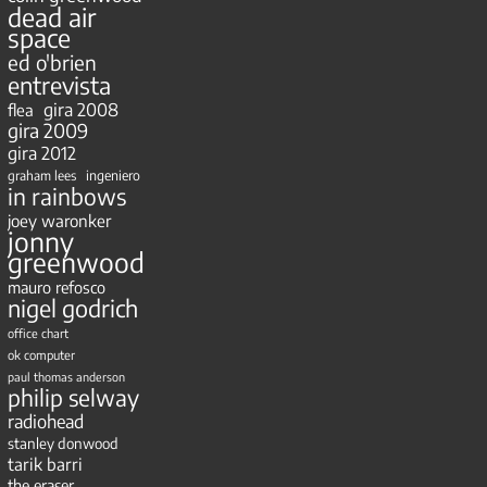
dead air
space
ed o'brien
entrevista
gira 2008
flea
gira 2009
gira 2012
ingeniero
graham lees
in rainbows
joey waronker
jonny
greenwood
mauro refosco
nigel godrich
office chart
ok computer
paul thomas anderson
philip selway
radiohead
stanley donwood
tarik barri
the eraser