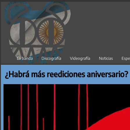
Saltar
al
contenido
La banda
Discografía
Videografía
Noticias
Espe
¿Habrá más reediciones aniversario