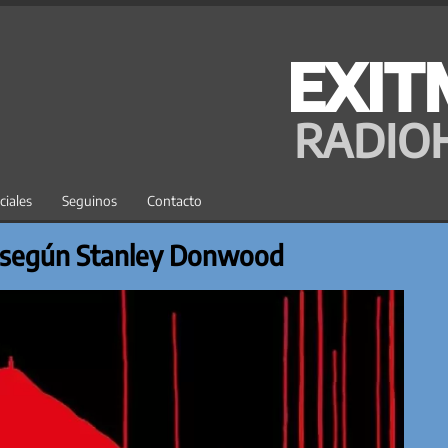
EXIT
RADIO
ciales
Seguinos
Contacto
? según Stanley Donwood