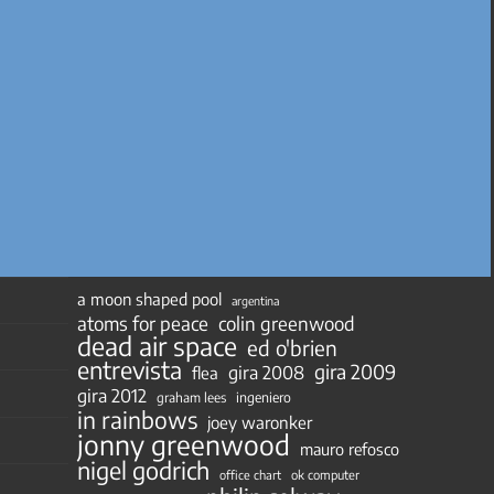
a moon shaped pool
argentina
atoms for peace
colin greenwood
dead air space
ed o'brien
entrevista
gira 2009
gira 2008
flea
gira 2012
ingeniero
graham lees
in rainbows
joey waronker
jonny greenwood
mauro refosco
nigel godrich
ok computer
office chart