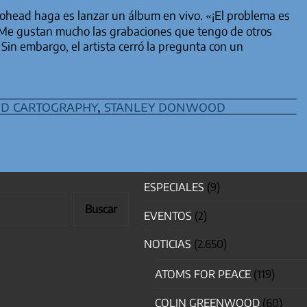
ohead haga es lanzar un álbum en vivo. «¡El problema es
 Me gustan mucho las grabaciones que tengo de otros
Sin embargo, el artista cerró la pregunta con un
ed cartography
,
stanley donwood
ESPECIALES
(9)
Buscar
EVENTOS
(2)
NOTICIAS
(2.650)
ATOMS FOR PEACE
(119)
COLIN GREENWOOD
(60)