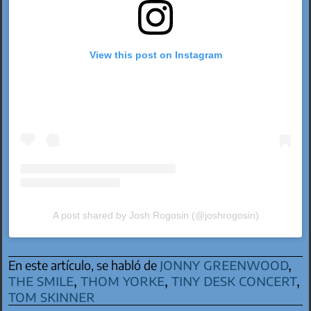
View this post on Instagram
A post shared by Josh Rogosin (@joshrogosin)
jonny greenwood
,
En este artículo, se habló de
the smile
,
thom yorke
,
tiny desk concert
,
tom skinner