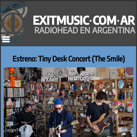
Saltar
al
EXITMUSIC·COM·AR
contenido
RADIOHEAD EN ARGENTINA
Estreno: Tiny Desk Concert (The Smile)