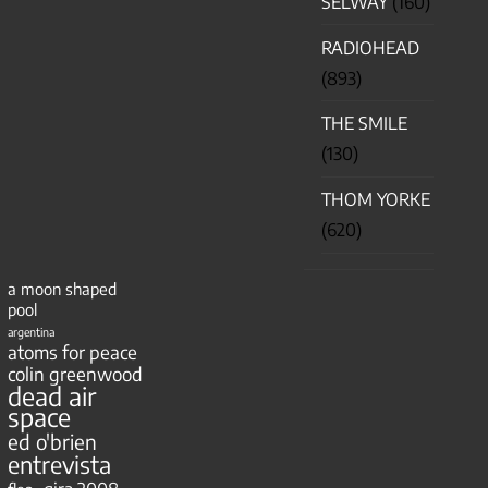
SELWAY
(160)
RADIOHEAD
(893)
THE SMILE
(130)
THOM YORKE
(620)
a moon shaped
pool
argentina
atoms for peace
colin greenwood
dead air
space
ed o'brien
entrevista