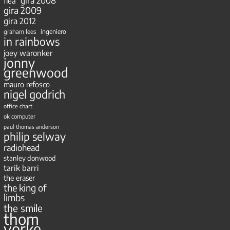
gira 2008
flea
gira 2009
gira 2012
ingeniero
graham lees
in rainbows
joey waronker
jonny
greenwood
mauro refosco
nigel godrich
office chart
ok computer
paul thomas anderson
philip selway
radiohead
stanley donwood
tarik barri
the eraser
the king of
limbs
the smile
thom
yorke