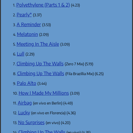
Polyethylene (Parts 1 & 2)
(4.23)
Pearly*
(3.37)
A Reminder
(3.53)
Melatonin
(2.09)
Meeting In The Aisle
(3.09)
Lull
(2.29)
Climbing Up The Walls
(Zero 7 Mix) (5.19)
Climbing Up The Walls
(Fila Brazillia Mix) (6.25)
Palo Alto
(3.44)
How I Made My Millions
(3.09)
Airbag
(en vivo en Berlin) (4.49)
Lucky
(en vivo en Florencia) (4.36)
No Surprises
(en vivo) (4.20)
Climbing Up The Walls
(en vivo) (4.35)