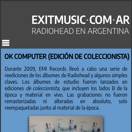
EXITMUSIC·COM·AR
RADIOHEAD EN ARGENTINA
OK COMPUTER (EDICIÓN DE COLECCIONISTA)
Durante 2009, EMI Records llevó a cabo una serie de
reediciones de los álbumes de Radiohead y algunos simples
claves. Los álbumes de estudio fueron lanzados en
ediciones
de coleccionista
, que incluyen los lados B de la
época y material en vivo. Las grabaciones no fueron
remasterizadas ni alteradas en absoluto, solo
reempaquetadas junto al material de la época.