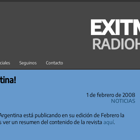
EXIT
RADIO
ciales
Seguinos
Contacto
tina!
1 de febrero de 2008
Noticias
Argentina está publicando en su edición de Febrero la
s ver un resumen del contenido de la revista
aquí
.