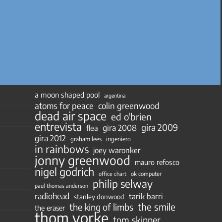
a moon shaped pool
argentina
atoms for peace
colin greenwood
dead air space
ed o'brien
entrevista
gira 2009
gira 2008
flea
gira 2012
ingeniero
graham lees
in rainbows
joey waronker
jonny greenwood
mauro refosco
nigel godrich
ok computer
office chart
philip selway
paul thomas anderson
radiohead
tarik barri
stanley donwood
the smile
the king of limbs
the eraser
thom yorke
tom skinner