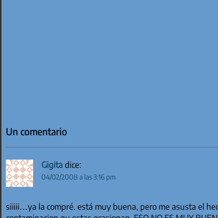
Un comentario
Gigita
dice:
04/02/2008 a las 3:16 pm
siiiii…ya la compré. está muy buena, pero me asusta el he
contaminacion qu estas ocasionan. ESO NO ES MUY BU