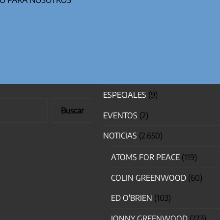
ESPECIALES
(9)
Buscar
EVENTOS
(2)
NOTICIAS
(2.650)
ATOMS FOR PEACE
(119)
COLIN GREENWOOD
(60)
ED O'BRIEN
(103)
JONNY GREENWOOD
(273)