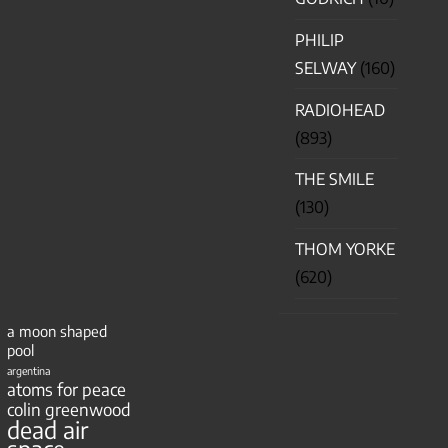
PHILIP
SELWAY
(160)
RADIOHEAD
(893)
THE SMILE
(130)
THOM YORKE
(620)
a moon shaped
pool
argentina
atoms for peace
colin greenwood
dead air