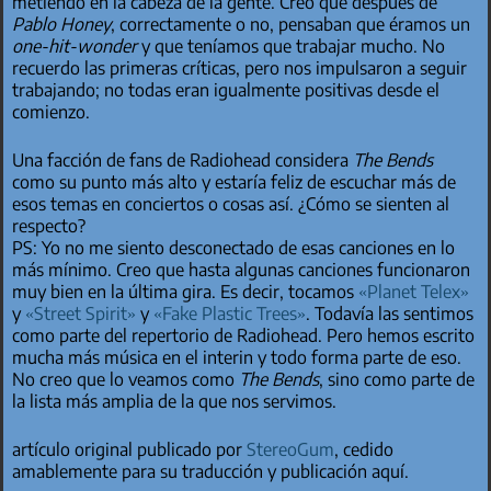
metiendo en la cabeza de la gente. Creo que después de
Pablo Honey
, correctamente o no, pensaban que éramos un
one-hit-wonder
y que teníamos que trabajar mucho. No
recuerdo las primeras críticas, pero nos impulsaron a seguir
trabajando; no todas eran igualmente positivas desde el
comienzo.
Una facción de fans de Radiohead considera
The Bends
como su punto más alto y estaría feliz de escuchar más de
esos temas en conciertos o cosas así. ¿Cómo se sienten al
respecto?
PS: Yo no me siento desconectado de esas canciones en lo
más mínimo. Creo que hasta algunas canciones funcionaron
muy bien en la última gira. Es decir, tocamos
«Planet Telex»
y
«Street Spirit»
y
«Fake Plastic Trees»
. Todavía las sentimos
como parte del repertorio de Radiohead. Pero hemos escrito
mucha más música en el interin y todo forma parte de eso.
No creo que lo veamos como
The Bends
, sino como parte de
la lista más amplia de la que nos servimos.
artículo original publicado por
StereoGum
, cedido
amablemente para su traducción y publicación aquí.