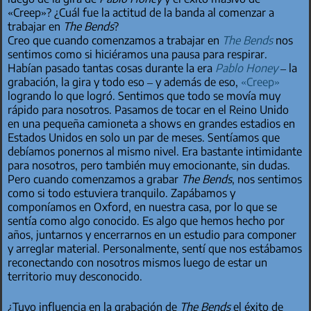
«Creep»? ¿Cuál fue la actitud de la banda al comenzar a
trabajar en
The Bends
?
Creo que cuando comenzamos a trabajar en
The Bends
nos
sentimos como si hiciéramos una pausa para respirar.
Habían pasado tantas cosas durante la era
Pablo Honey
– la
grabación, la gira y todo eso – y además de eso,
«Creep»
logrando lo que logró. Sentimos que todo se movía muy
rápido para nosotros. Pasamos de tocar en el Reino Unido
en una pequeña camioneta a shows en grandes estadios en
Estados Unidos en solo un par de meses. Sentíamos que
debíamos ponernos al mismo nivel. Era bastante intimidante
para nosotros, pero también muy emocionante, sin dudas.
Pero cuando comenzamos a grabar
The Bends
, nos sentimos
como si todo estuviera tranquilo. Zapábamos y
componíamos en Oxford, en nuestra casa, por lo que se
sentía como algo conocido. Es algo que hemos hecho por
años, juntarnos y encerrarnos en un estudio para componer
y arreglar material. Personalmente, sentí que nos estábamos
reconectando con nosotros mismos luego de estar un
territorio muy desconocido.
¿Tuvo influencia en la grabación de
The Bends
el éxito de