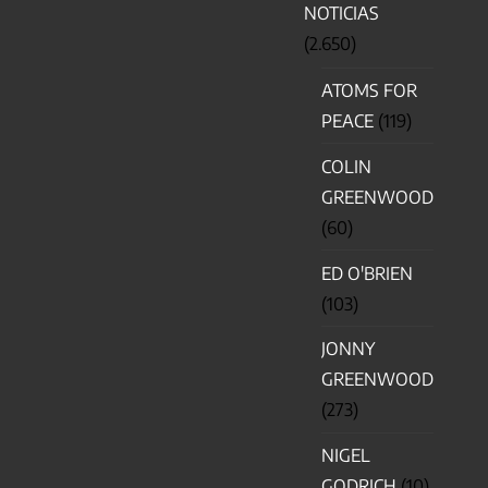
NOTICIAS
(2.650)
ATOMS FOR
PEACE
(119)
COLIN
GREENWOOD
(60)
ED O'BRIEN
(103)
JONNY
GREENWOOD
(273)
NIGEL
GODRICH
(10)