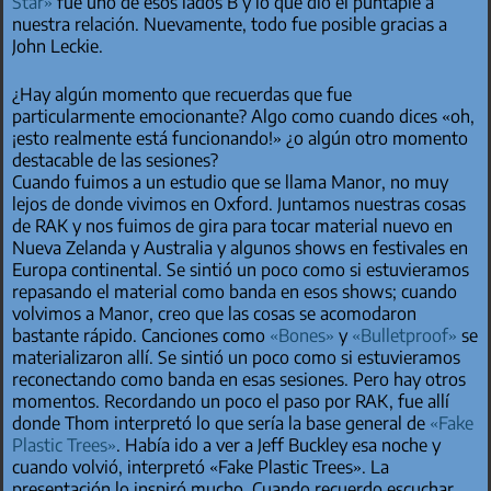
Star»
fue uno de esos lados B y lo que dio el puntapié a
nuestra relación. Nuevamente, todo fue posible gracias a
John Leckie.
¿Hay algún momento que recuerdas que fue
particularmente emocionante? Algo como cuando dices «oh,
¡esto realmente está funcionando!» ¿o algún otro momento
destacable de las sesiones?
Cuando fuimos a un estudio que se llama Manor, no muy
lejos de donde vivimos en Oxford. Juntamos nuestras cosas
de RAK y nos fuimos de gira para tocar material nuevo en
Nueva Zelanda y Australia y algunos shows en festivales en
Europa continental. Se sintió un poco como si estuvieramos
repasando el material como banda en esos shows; cuando
volvimos a Manor, creo que las cosas se acomodaron
bastante rápido. Canciones como
«Bones»
y
«Bulletproof»
se
materializaron allí. Se sintió un poco como si estuvieramos
reconectando como banda en esas sesiones. Pero hay otros
momentos. Recordando un poco el paso por RAK, fue allí
donde Thom interpretó lo que sería la base general de
«Fake
Plastic Trees»
. Había ido a ver a Jeff Buckley esa noche y
cuando volvió, interpretó «Fake Plastic Trees». La
presentación lo inspiró mucho. Cuando recuerdo escuchar