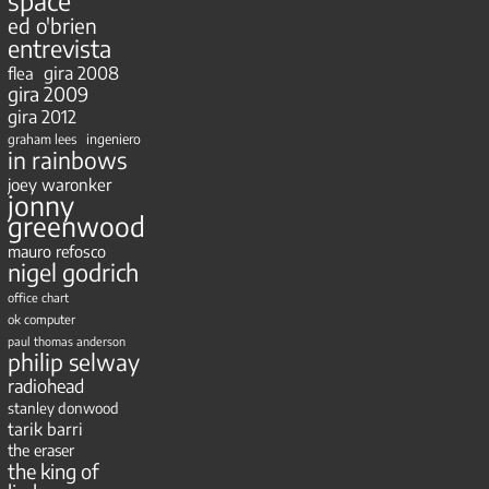
space
ed o'brien
entrevista
gira 2008
flea
gira 2009
gira 2012
ingeniero
graham lees
in rainbows
joey waronker
jonny
greenwood
mauro refosco
nigel godrich
office chart
ok computer
paul thomas anderson
philip selway
radiohead
stanley donwood
tarik barri
the eraser
the king of