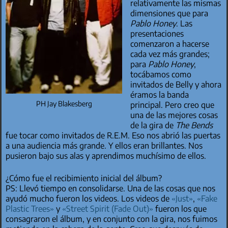
relativamente las mismas
dimensiones que para
Pablo Honey
. Las
presentaciones
comenzaron a hacerse
cada vez más grandes;
para
Pablo Honey
,
tocábamos como
invitados de Belly y ahora
éramos la banda
PH Jay Blakesberg
principal. Pero creo que
una de las mejores cosas
de la gira de
The Bends
fue tocar como invitados de R.E.M. Eso nos abrió las puertas
a una audiencia más grande. Y ellos eran brillantes. Nos
pusieron bajo sus alas y aprendimos muchísimo de ellos.
¿Cómo fue el recibimiento inicial del álbum?
PS: Llevó tiempo en consolidarse. Una de las cosas que nos
ayudó mucho fueron los videos. Los videos de
«Just»
,
«Fake
Plastic Trees»
y
«Street Spirit (Fade Out)»
fueron los que
consagraron el álbum, y en conjunto con la gira, nos fuimos