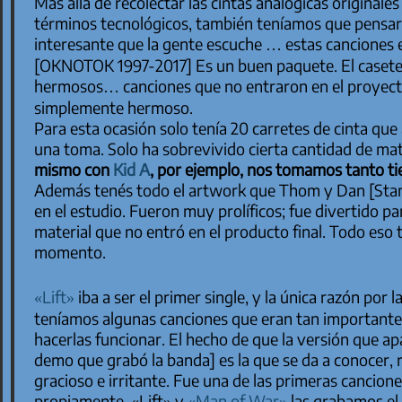
Más allá de recolectar las cintas analógicas original
términos tecnológicos, también teníamos que pensar 
interesante que la gente escuche … estas canciones
[
OKNOTOK 1997-2017
] Es un buen paquete. El caset
hermosos… canciones que no entraron en el proyecto
simplemente hermoso.
Para esta ocasión solo tenía 20 carretes de cinta que
una toma. Solo ha sobrevivido cierta cantidad de mat
mismo con
Kid A
, por ejemplo, nos tomamos tanto t
Además tenés todo el artwork que Thom y Dan [Stan
en el estudio. Fueron muy prolíficos; fue divertido pa
material que no entró en el producto final. Todo eso 
momento.
«Lift»
iba a ser el primer single, y la única razón por
teníamos algunas canciones que eran tan importantes
hacerlas funcionar. El hecho de que la versión que ap
demo que grabó la banda] es la que se da a conocer, 
gracioso e irritante. Fue una de las primeras canc
propiamente. «Lift» y
«Man of War»
las grabamos el