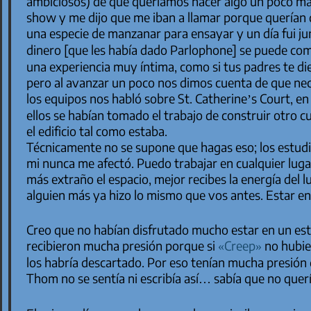
ambiciosos) de que queríamos hacer algo un poco m
show y me dijo que me iban a llamar porque querían q
una especie de manzanar para ensayar y un día fui jun
dinero [que les había dado Parlophone] se puede co
una experiencia muy íntima, como si tus padres te die
pero al avanzar un poco nos dimos cuenta de que ne
los equipos nos habló sobre St. Catherine’s Court, en
ellos se habían tomado el trabajo de construir otro c
el edificio tal como estaba.
Técnicamente no se supone que hagas eso; los estudio
mi nunca me afectó. Puedo trabajar en cualquier lug
más extraño el espacio, mejor recibes la energía del l
alguien más ya hizo lo mismo que vos antes. Estar en
Creo que no habían disfrutado mucho estar en un est
recibieron mucha presión porque si
«Creep»
no hubier
los habría descartado. Por eso tenían mucha presión
Thom no se sentía ni escribía así… sabía que no quer