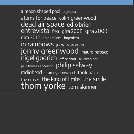
a moon shaped pool
argentina
atoms for peace
colin greenwood
dead air space
ed o'brien
entrevista
gira 2009
gira 2008
flea
gira 2012
ingeniero
graham lees
in rainbows
joey waronker
jonny greenwood
mauro refosco
nigel godrich
ok computer
office chart
philip selway
paul thomas anderson
radiohead
tarik barri
stanley donwood
the smile
the king of limbs
the eraser
thom yorke
tom skinner