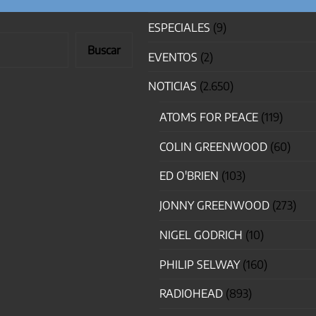
ESPECIALES
(9)
Buscar
EVENTOS
(2)
NOTICIAS
(2.650)
ATOMS FOR PEACE
(119)
COLIN GREENWOOD
(60)
ED O'BRIEN
(103)
JONNY GREENWOOD
(273)
NIGEL GODRICH
(10)
PHILIP SELWAY
(160)
RADIOHEAD
(893)