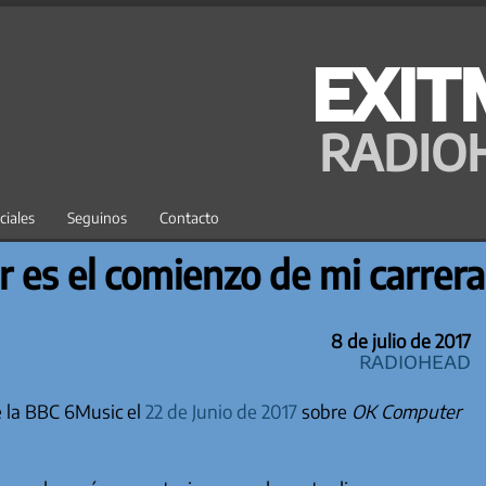
EXIT
RADIO
ciales
Seguinos
Contacto
 es el comienzo de mi carrer
8 de julio de 2017
Radiohead
e la BBC 6Music el
22 de Junio de 2017
sobre
OK Computer