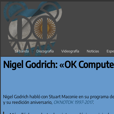
Saltar
al
contenido
La banda
Discografía
Videografía
Noticias
Espe
Nigel Godrich: «OK Computer
Nigel Godrich habló con Stuart Maconie en su programa d
y su reedición aniversario,
OKNOTOK 1997-2017
.