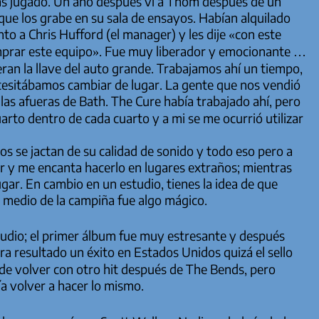
ás jugado. Un año después vi a Thom después de un
ue los grabe en su sala de ensayos. Habían alquilado
to a Chris Hufford (el manager) y les dije «con este
mprar este equipo». Fue muy liberador y emocionante …
ran la llave del auto grande. Trabajamos ahí un tiempo,
cesitábamos cambiar de lugar. La gente que nos vendió
 las afueras de Bath. The Cure había trabajado ahí, pero
uarto dentro de cada cuarto y a mi se me ocurrió utilizar
s se jactan de su calidad de sonido y todo eso pero a
ar y me encanta hacerlo en lugares extraños; mientras
ugar. En cambio en un estudio, tienes la idea de que
 medio de la campiña fue algo mágico.
udio; el primer álbum fue muy estresante y después
a resultado un éxito en Estados Unidos quizá el sello
 de volver con otro hit después de
The Bends
, pero
ía volver a hacer lo mismo.