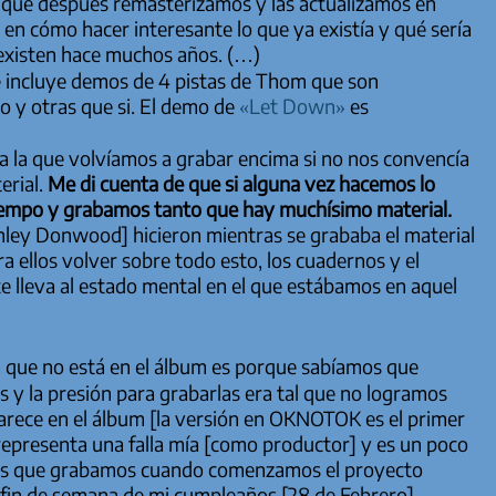
es que después remasterizamos y las actualizamos en
en cómo hacer interesante lo que ya existía y qué sería
 existen hace muchos años. (…)
e incluye demos de 4 pistas de Thom que son
 y otras que si. El demo de
«Let Down»
es
 a la que volvíamos a grabar encima si no nos convencía
erial.
Me di cuenta de que si alguna vez hacemos lo
iempo y grabamos tanto que hay muchísimo material.
ley Donwood] hicieron mientras se grababa el material
ra ellos volver sobre todo esto, los cuadernos y el
te lleva al estado mental en el que estábamos en aquel
 la que no está en el álbum es porque sabíamos que
 y la presión para grabarlas era tal que no logramos
arece en el álbum [la versión en
OKNOTOK
es el primer
representa una falla mía [como productor] y es un poco
iones que grabamos cuando comenzamos el proyecto
 fin de semana de mi cumpleaños [28 de Febrero].