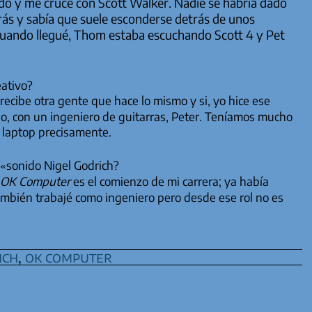
ndo y me crucé con Scott Walker. Nadie se habría dado
rás y sabía que suele esconderse detrás de unos
. Cuando llegué, Thom estaba escuchando
Scott 4
y
Pet
eativo?
cibe otra gente que hace lo mismo y si, yo hice ese
io, con un ingeniero de guitarras, Peter. Teníamos mucho
 laptop precisamente.
 «sonido Nigel Godrich?
OK Computer
es el comienzo de mi carrera; ya había
ambién trabajé como ingeniero pero desde ese rol no es
ich
,
ok computer